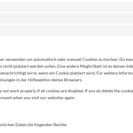
tivierung und Löschen von Cookies
ser verwenden um automatisch oder manuell Cookies zu löschen. Du ka
es nicht platziert werden sollen. Eine andere Möglichkeit ist es deinen In
benachrichtigt wirst, wenn ein Cookie platziert wird. Für weitere Inform
isungen in der Hilfesektion deines Browsers.
 not work properly if all cookies are disabled. If you do delete the cooki
consent when you visit our websites again.
ezug auf persönliche Daten
önlichen Daten die folgenden Rechte: