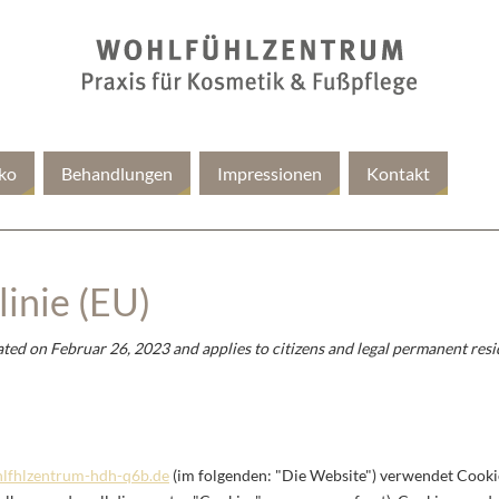
ko
Behandlungen
Impressionen
Kontakt
inie (EU)
ated on Februar 26, 2023 and applies to citizens and legal permanent res
hlfhlzentrum-hdh-q6b.de
(im folgenden: "Die Website") verwendet Cooki