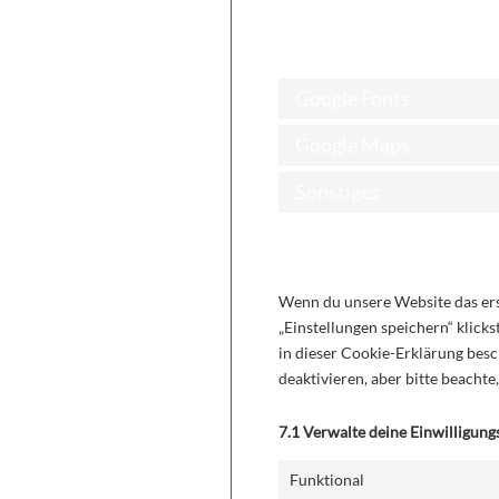
6. Platzierte Cookie
Google Fonts
Google Maps
Sonstiges
7. Einwilligung
Wenn du unsere Website das erst
„Einstellungen speichern“ klicks
in dieser Cookie-Erklärung bes
deaktivieren, aber bitte beacht
7.1 Verwalte deine Einwilligung
Funktional