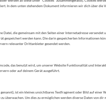
halber werden all diese unter "Cookies" zusammengefasst). Cookies wer
tziert. In dem unten stehendem Dokument informieren wir dich über die
?
eine Datei, die gemeinsam mit den Seiten einer Internetadresse versend
ät gespeichert werden kann. Die darin gespeicherten Informationen kö
rvern relevanter Drittanbieter gesendet werden.
mmcode, das benutzt wird, um unserer Website Funktionalität und Interakt
ervern oder auf deinem Gerät ausgeführt.
Beacon?
enannt), ist ein kleines unsichtbares Textfragment oder Bild auf einer W
 zu überwachen. Um dies zu ermöglichen werden diverse Daten von dir