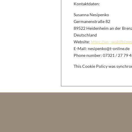
Kontaktdaten:
Susanna Nesipenko
Germanenstraße 82
89522 Heidenheim an der Bren
Deutschland
Website:
https://xn--wohlfhlze
E-Mail:
ed.enilno-t@oknepisen
Phone number: 07321 / 27 79 4
This Cookie Policy was synchro