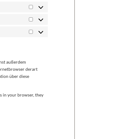
nnst außerdem
ternetbrowser derart
ation über diese
es in your browser, they