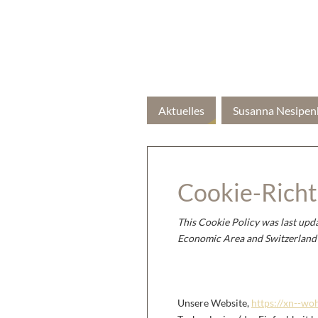
Aktuelles
Susanna Nesipen
Cookie-Richtl
This Cookie Policy was last upd
Economic Area and Switzerland
1. Einführung
Unsere Website,
https://xn--wo