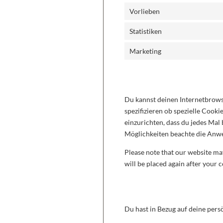
Vorlieben
Statistiken
Marketing
8. Aktivierung/Deak
Du kannst deinen Internetbrow
spezifizieren ob spezielle Cooki
einzurichten, dass du jedes Mal 
Möglichkeiten beachte die Anwe
Please note that our website may
will be placed again after your 
9. Deine Rechte in B
Du hast in Bezug auf deine pers