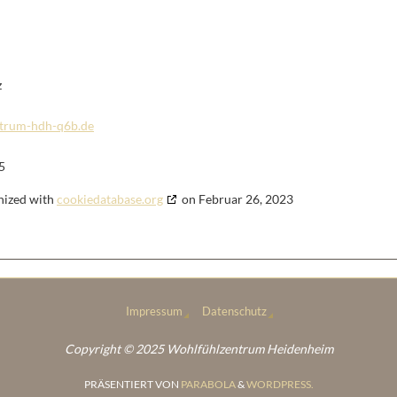
z
ntrum-hdh-q6b.de
5
nized with
cookiedatabase.org
on Februar 26, 2023
Impressum
Datenschutz
Copyright © 2025 Wohlfühlzentrum Heidenheim
PRÄSENTIERT VON
PARABOLA
&
WORDPRESS.