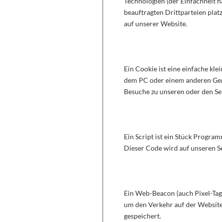
Technologien (der Einfachheit 
beauftragten Drittparteien pla
auf unserer Website.
2. Was sind Cookies
Ein Cookie ist eine einfache kl
dem PC oder einem anderen Ger
Besuche zu unseren oder den Se
3. Was sind Skripte?
Ein Script ist ein Stück Progra
Dieser Code wird auf unseren S
4. Was ist ein Web 
Ein Web-Beacon (auch Pixel-Tag g
um den Verkehr auf der Website
gespeichert.